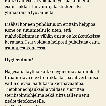
Kaikki ainesosat voidaan työstää koneella,
esim. suklaa- tai vanilijakastikkeet. Ei
ylimääräisiä työvaiheita.
Lisäksi koneen puhdistus on erittäin helppoa.
Kone on suunniteltu jo siten, että
mahdollisimman vähän osista on kosketuksissa
kermaan.Osat voidaan helposti puhdistaa esim.
astianpesukoneessa.
Hygieeninen!
Hagesana täyttää kaikki hygieeniavaatimukset
Uraauurtava elektroniikka tarjoavat vertaansa
vailla olevaa laadukasta kermavaahtoa.
Tietokoneohjauksella voidaan suorittaa
sterilisointiohjelma sekä siirtä tallennetut
tiedot tietokoneelle.