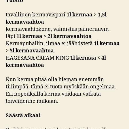
Tuotto
tavallinen kermavispari
1l kermaa > 1,5l
kermavaahtoa
kermavaahtokone, valmistus paineruuvin
läpi
1l kermaa > 2l kermavaahtoa
Kermapuhallin, ilmaa ei jäähdytetä
1l kermaa
> 3l kermavaahtoa
HAGESANA CREAM KING
1l kermaa < 4l
kermavaahtoa
Kun kerma pitää olla hieman enemmän
tiiiimpää, tämä ei tuota myöskään ongelmaa.
Eri nopeuksilla kerma voidaan vatkata
toiveidenne mukaan.
Säästä aikaa!